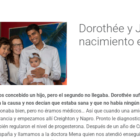
Dorothée y J
nacimiento 
s concebido un hijo, pero el segundo no llegaba. Dorothée su
 la causa y nos decían que estaba sana y que no había ningú
ionaba bien, pero no éramos médicos… Así que cuando una amig
ncia y empezamos allí Creighton y Napro. Pronto le diagnostic
bién regularon el nivel de progesterona. Después de un año d
paña y llamamos a la doctora Mena quien nos atendió enseguida