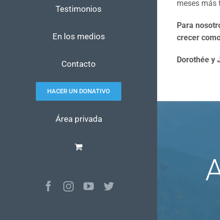
meses más ta
Testimonios
Para nosotr
En los medios
crecer como
Dorothée y 
Contacto
HACER UN DONATIVO
Área privada
A
Facebook
Instagram
YouTube
Twitter