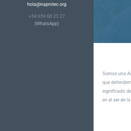
hola@naprotec.org
+34 659 68 23 27
(WhatsApp)
Somos una As
que defendem
significado d
en el ser de l