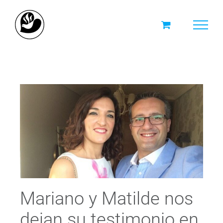
Skip
to
content
Mariano y Matilde nos
dejan su testimonio en