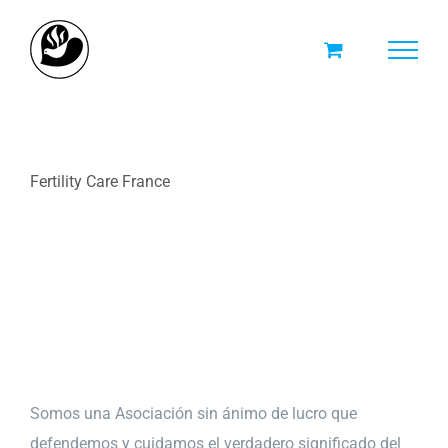
Skip
to
content
Fertility Care France
Somos una Asociación sin ánimo de lucro que
defendemos y cuidamos el verdadero significado del