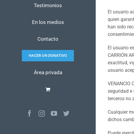
Testimonios
El usuario 
quien garant
En los medios
han sido rec
consentimien
Contacto
El usuario e
CARRIÓN ARME
HACER UN DONATIVO
exactitud, v
usuario acep
Área privada
VENANCIO CA
seguridad e 
terceros no 
Cualquier mo
Facebook
Instagram
YouTube
Twitter
dichos cambi
Puede ejerci