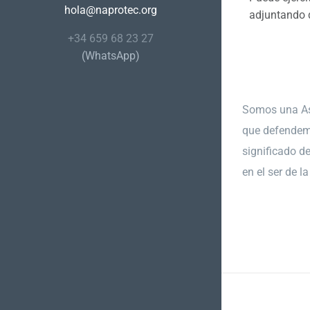
hola@naprotec.org
adjuntando d
+34 659 68 23 27
(WhatsApp)
Somos una As
que defendem
significado d
en el ser de l