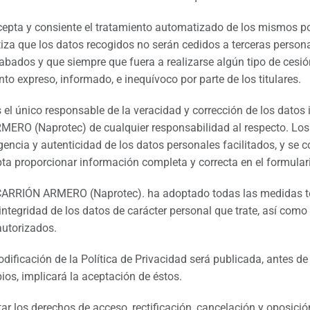
acepta y consiente el tratamiento automatizado de los mismo
iza que los datos recogidos no serán cedidos a terceras persona
abados y que siempre que fuera a realizarse algún tipo de cesión
to expreso, informado, e inequívoco por parte de los titulares.
s el único responsable de la veracidad y corrección de los dat
RO (Naprotec) de cualquier responsabilidad al respecto. Los u
igencia y autenticidad de los datos personales facilitados, y 
ta proporcionar información completa y correcta en el formulario
RRIÓN ARMERO (Naprotec). ha adoptado todas las medidas técn
integridad de los datos de carácter personal que trate, así como 
autorizados.
dificación de la Política de Privacidad será publicada, antes de
os, implicará la aceptación de éstos.
tar los derechos de acceso, rectificación, cancelación y oposici