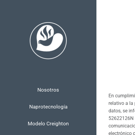
Skip
to
content
Nosotros
En cumplimie
relativo a l
Naprotecnología
datos, se in
52622126N co
Modelo Creighton
comunicacion
electrónico 