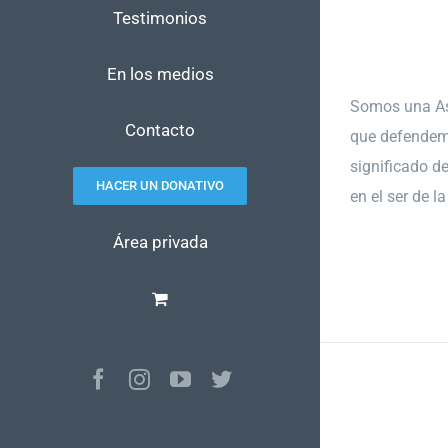
Testimonios
En los medios
Somos una As
Contacto
que defendem
significado d
HACER UN DONATIVO
en el ser de l
Área privada
Facebook
Instagram
YouTube
Twitter