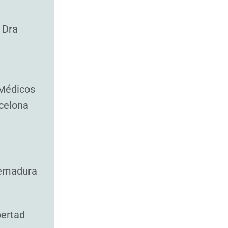
a Dra
Médicos
rcelona
a
remadura
bertad