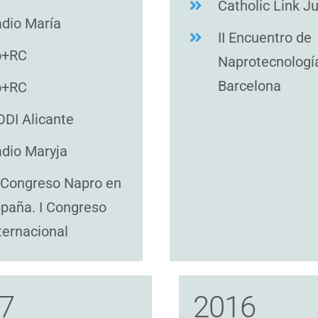
Catholic Link Ju
dio María
II Encuentro de
o+RC
Naprotecnologí
Barcelona
o+RC
DI Alicante
dio Maryja
I Congreso Napro en
paña. I Congreso
ternacional
7
2016