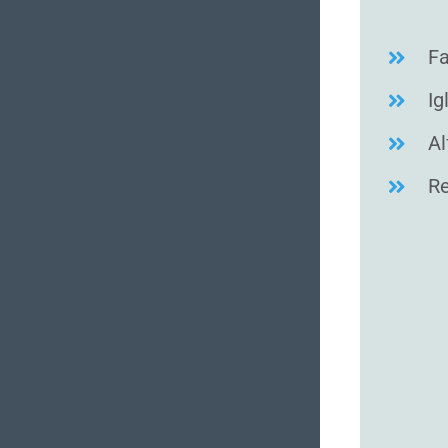
Fa
Ig
Al
Re