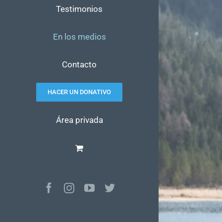
Testimonios
En los medios
Contacto
HACER UN DONATIVO
Área privada
Facebook
Instagram
YouTube
Twitter