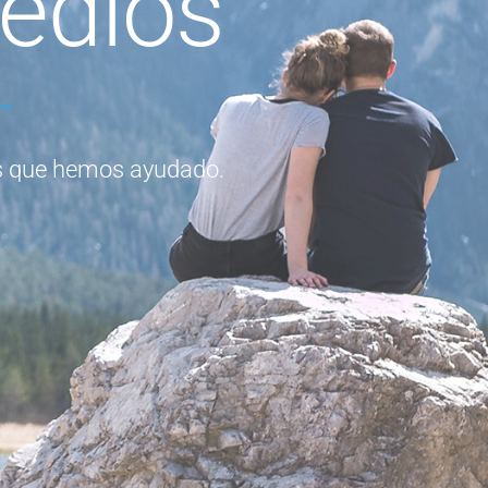
edios
as que hemos ayudado.