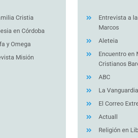
milia Cristia
Entrevista a l
Marcos
lesia en Córdoba
Aleteia
fa y Omega
Encuentro en 
vista Misión
Cristianos Ba
ABC
La Vanguardi
El Correo Ext
Actuall
Religión en Li