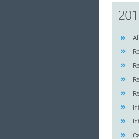
201
Al
Re
Re
Re
Re
In
In
C