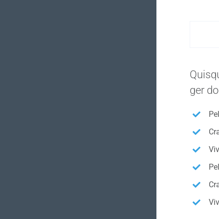
Quisqu
ger do
Pel
Cr
Vi
Pel
Cr
Vi