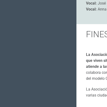
Vocal:
José 
Vocal:
Anna 
FINE
La Asociació
que viven si
atiende a l
colabora con
del modelo C
La Asociació
varias ciud