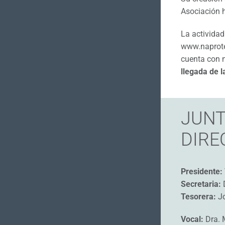
Asociación h
La actividad
www.naprotec
cuenta con 
llegada de 
JUN
DIRE
Presidente:
Secretaria:
D
Tesorera:
Jo
Vocal:
Dra. 