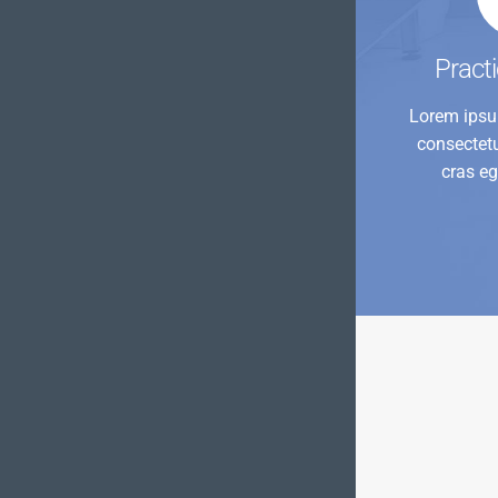
Pract
Lorem ipsu
consectetu
cras eg