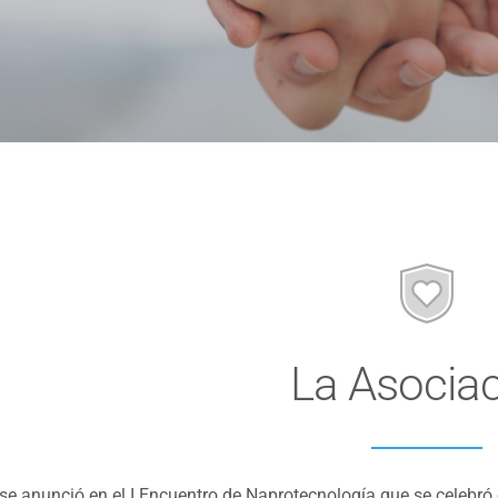
La Asocia
se anunció en el I Encuentro de Naprotecnología que se celebró