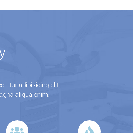
y
tetur adipisicing elit
magna aliqua enim.