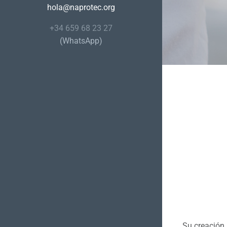
hola@naprotec.org
+34 659 68 23 27
(WhatsApp)
Su creación 