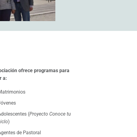
ociación ofrece programas para
r a:
Matrimonios
Jóvenes
Adolescentes (
Proyecto Conoce tu
iclo
)
Agentes de Pastoral